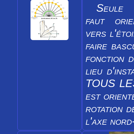
Seule c
faut ori
vers l'éto
faire basc
fonction d
lieu d'in
TOUS LES
est orient
rotation d
l'axe nord